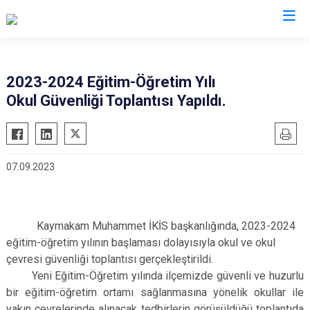
Bingöl
2023-2024 Eğitim-Öğretim Yılı
Okul Güvenliği Toplantısı Yapıldı.
Adaklı
Genç
Karlıova
07.09.2023
Kiğı
Solhan
Yayladere
Kaymakam Muhammet İKİS başkanlığında, 2023-2024
Yedisu
eğitim-öğretim yılının başlaması dolayısıyla okul ve okul
çevresi güvenliği toplantısı gerçekleştirildi.
Yeni Eğitim-Öğretim yılında ilçemizde güvenli ve huzurlu
bir eğitim-öğretim ortamı sağlanmasına yönelik okullar ile
yakın çevrelerinde alınacak tedbirlerin görüşüldüğü toplantıda