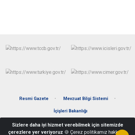
Resmi Gazete
Mevzuat Bilgi Sistemi
İçişleri Bakanlığı
Sizlere daha iyi hizmet verebilmek için sitemizde
Yenişehir Mahallesi, Cumhuriyet Caddesi No:1 12800 Kiğı/BİNGÖL
çerezlere yer veriyoruz
🍪 Çerez politikamız hakkında